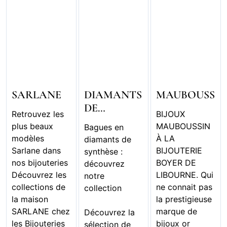
SARLANE
DIAMANTS
MAUBOUSSIN
DE
Retrouvez les
BIJOUX
SYNTHÈSE
plus beaux
MAUBOUSSIN
Bagues en
modèles
À LA
diamants de
Sarlane dans
BIJOUTERIE
synthèse :
nos bijouteries
BOYER DE
découvrez
Découvrez les
LIBOURNE. Qui
notre
collections de
ne connait pas
collection
la maison
la prestigieuse
SARLANE chez
marque de
Découvrez la
les Bijouteries
bijoux or
sélection de