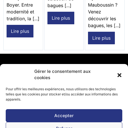
Boyer. Entre
Mauboussin ?
bagues [...]
modernité et
Venez
Lire plus
tradition, la [...]
découvrir les
bagues, les [...]
Lire plus
Lire plus
Menu
Gérer le consentement aux
Accueil
cookies
Montres
Bijoux
Pour offrir les meilleures expériences, nous utilisons des technologies
Mariage / Fiançailles
telles que les cookies pour stocker et/ou accéder aux informations des
Baptême / Naissance
appareils.
Atelier
Contact
Accepter